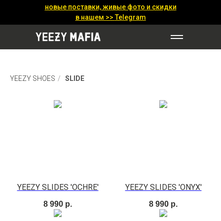
новые поставки, живые фото и скидки
в нашем >>
Telegram
yeezy boost 380
YEEZY SHOES
/
SLIDE
YEEZY SLIDES 'OCHRE'
YEEZY SLIDES 'ONYX'
8 990
р.
8 990
р.