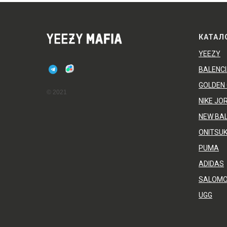
КАТАЛ
YEEZY
BALENC
GOLDEN
© 2021
NIKE JO
NEW BA
ONITSUK
PUMA
ADIDAS
SALOM
UGG