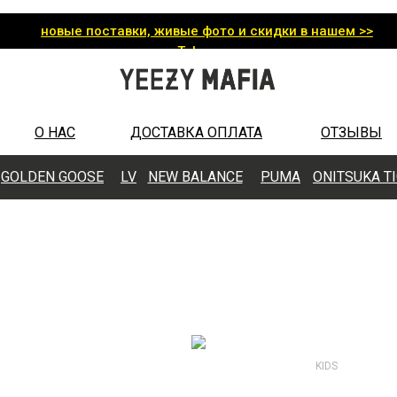
новые поставки, живые фото и скидки в нашем >>
Telegram
О НАС
ДОСТАВКА ОПЛАТА
ОТЗЫВЫ
GOLDEN GOOSE
LV
N
EW BALANCE
PUMA
ONITSUKA T
KIDS