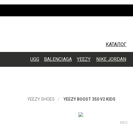
КАТАЛОГ
UGG
BALENCIAGA
YEEZY
NIKE JORDAN
YEEZY BOOST 350 V2 KIDS
YEEZY SHOES
/
YEEZY BOOST 350 V2 KIDS
KIDS