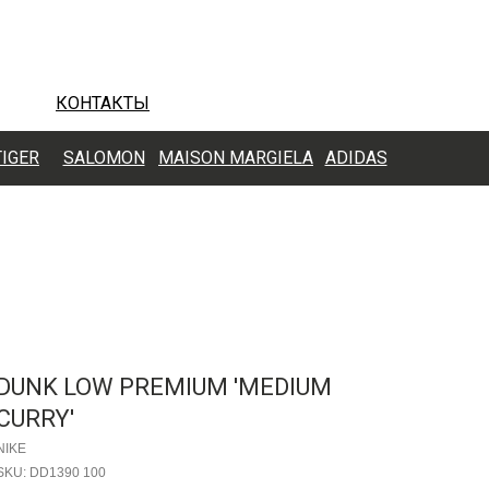
КОНТАКТЫ
TIGER
SALOMON
MAISON MARGIELA
ADIDAS
DUNK LOW PREMIUM 'MEDIUM
CURRY'
NIKE
SKU:
DD1390 100