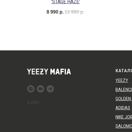
'STAGE HAZE'
8 990
р.
13 990
р.
КАТАЛ
YEEZY
BALENC
GOLDEN
© 2021
ADIDAS
NIKE JO
SALOM