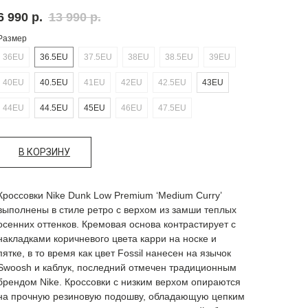
6 990
р.
13 990
р.
Размер
36EU
36.5EU
37.5EU
38EU
38.5EU
39EU
40EU
40.5EU
41EU
42EU
42.5EU
43EU
44EU
44.5EU
45EU
46EU
47.5EU
В КОРЗИНУ
Кроссовки Nike Dunk Low Premium ‘Medium Curry’
выполнены в стиле ретро с верхом из замши теплых
осенних оттенков. Кремовая основа контрастирует с
накладками коричневого цвета карри на носке и
пятке, в то время как цвет Fossil нанесен на язычок
Swoosh и каблук, последний отмечен традиционным
брендом Nike. Кроссовки с низким верхом опираются
на прочную резиновую подошву, обладающую цепким