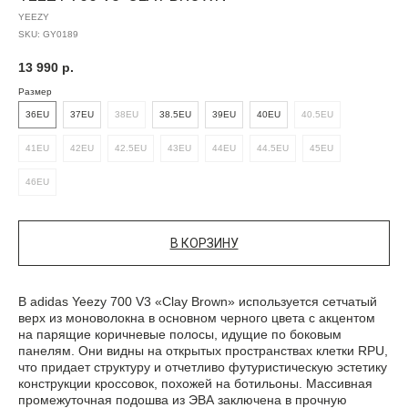
YEEZY
SKU:
GY0189
13 990
р.
Размер
36EU
37EU
38EU
38.5EU
39EU
40EU
40.5EU
41EU
42EU
42.5EU
43EU
44EU
44.5EU
45EU
46EU
В КОРЗИНУ
В adidas Yeezy 700 V3 «Clay Brown» используется сетчатый
верх из моноволокна в основном черного цвета с акцентом
на парящие коричневые полосы, идущие по боковым
панелям. Они видны на открытых пространствах клетки RPU,
что придает структуру и отчетливо футуристическую эстетику
конструкции кроссовок, похожей на ботильоны. Массивная
промежуточная подошва из ЭВА заключена в прочную