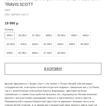
TRAVIS SCOTT
NIKE
SKU:
DM7866 140-17
19 990
р.
Размер
36EU
36.5EU
37.5EU
38EU
38.5EU
39EU
40EU
40.5EU
41EU
42EU
42.5EU
43EU
44EU
44.5EU
45EU
45.5EU
46EU
47.5EU
48.5EU
В КОРЗИНУ
Дизайн фрагмента x Трэвис Скотт x Air Jordan 1 Ретро Низкий обеспечивает
сотрудничество, в котором сочетаются детали подписи, связанные как с La Flame,
так и с влиятельным отпечатком Хироси Фудзивары. Цветовая палитра
напоминает о совместных работах прошлых лет, подчеркнутых белым кожаным
верхом с контрастными накладками черного и королевского синего цветов.
Перевернутый и крупногабаритный свуш Скотта украшает боковую часть в не
совсем белой отделке, в то время как стандартный свуш черного цвета сшит на