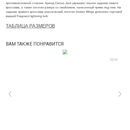
противоположной стороне. Бренд Cactus Jack украшает язычок задника левого
кроссовка, а также логотип рэпера со смайликом, нанесенный прямо под ним. На
заднике правого кроссовка классический логотип Jordan Wings дополнен торговой
маркой Fragment lightning bolt.
ТАБЛИЦА РАЗМЕРОВ
ВАМ ТАКЖЕ ПОНРАВИТСЯ
NEW