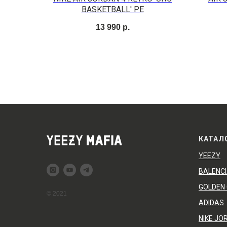
BASKETBALL' PE
13 990
р.
КАТАЛ
YEEZY
BALENC
GOLDEN
© 2021
ADIDAS
NIKE JO