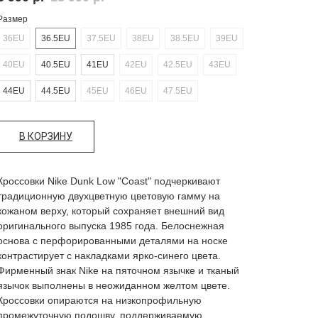
Размер
36EU
36.5EU
37.5EU
38EU
38.5EU
39EU
40EU
40.5EU
41EU
42EU
42.5EU
43EU
44EU
44.5EU
45EU
46EU
47.5EU
В КОРЗИНУ
Кроссовки Nike Dunk Low "Coast" подчеркивают
традиционную двухцветную цветовую гамму на
кожаном верху, который сохраняет внешний вид
оригинального выпуска 1985 года. Белоснежная
основа с перфорированными деталями на носке
контрастирует с накладками ярко-синего цвета.
Фирменный знак Nike на пяточном язычке и тканый
язычок выполнены в неожиданном желтом цвете.
Кроссовки опираются на низкопрофильную
промежуточную подошву, поддерживаемую