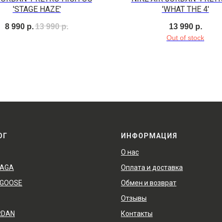
'STAGE HAZE'
'WHAT THE 4'
8 990
р.
13 990
р.
13 990
р.
Out of stock
ОГ
ИНФОРМАЦИЯ
О нас
IAGA
Оплата и доставка
 GOOSE
Обмен и возврат
Отзывы
RDAN
Контакты