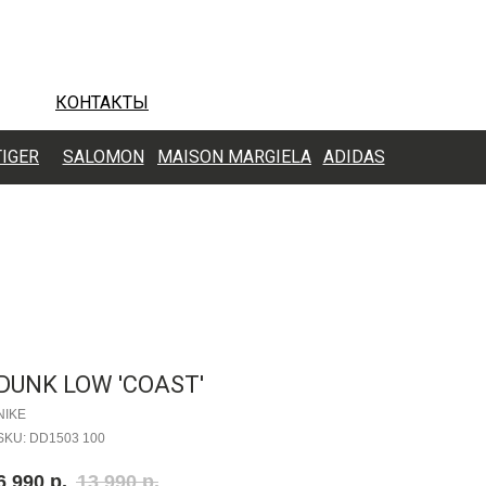
КОНТАКТЫ
TIGER
SALOMON
MAISON MARGIELA
ADIDAS
DUNK LOW 'COAST'
NIKE
SKU:
DD1503 100
6 990
р.
13 990
р.