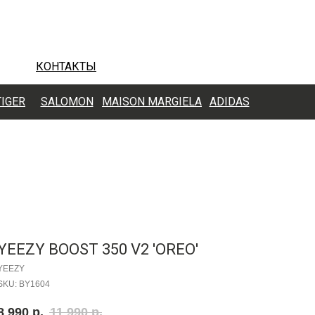
КОНТАКТЫ
TIGER
SALOMON
MAISON MARGIELA
ADIDAS
YEEZY BOOST 350 V2 'OREO'
YEEZY
SKU:
BY1604
8 990
р.
11 990
р.