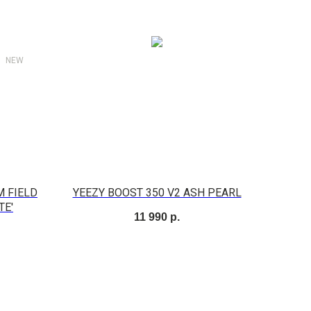
NEW
M FIELD
YEEZY BOOST 350 V2 ASH PEARL
TE'
11 990
р.