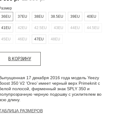
Размер
36EU
37EU
38EU
38.5EU
39EU
40EU
41EU
42EU
42.5EU
43EU
44EU
44.5EU
45EU
46EU
47EU
48EU
В КОРЗИНУ
Выпущенная 17 декабря 2016 года модель Yeezy
Boost 350 V2 ‘Oreo’ имеет черный верх Primeknit с
белой полосой, фирменный знак SPLY 350 и
полупрозрачную черную подошву с усилителем во
всю длину.
ТАБЛИЦА РАЗМЕРОВ