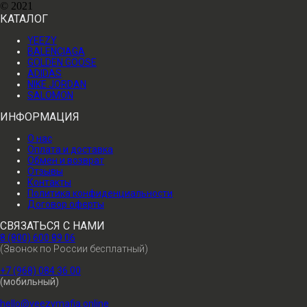
© 2021
КАТАЛОГ
YEEZY
BALENCIAGA
GOLDEN GOOSE
ADIDAS
NIKE JORDAN
SALOMON
ИНФОРМАЦИЯ
О нас
Оплата и доставка
Обмен и возврат
Отзывы
Контакты
Политика конфиденциальности
Договор оферты
СВЯЗАТЬСЯ С НАМИ
8 (800) 600 89 06
(Звонок по России бесплатный)
+7 (968) 084 36 00
(мобильный)
hello@yeezymafia.online