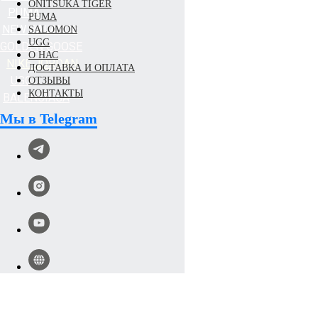
ONITSUKA TIGER
PUMA
PUMA
N
EW BALANCE
SALOMON
UGG
GOLDEN GOOSE
О НАС
NIKE JORDAN
ДОСТАВКА И ОПЛАТА
UGG
ОТЗЫВЫ
КОНТАКТЫ
BALENCIAGA
Мы в Telegram