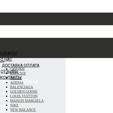
КАТАЛОГ
О НАС
ДОСТАВКА ОПЛАТА
СКИДКИ
ОТЗЫВЫ
КАТАЛОГ
КОНТАКТЫ
YEEZY
MAISON MARGIELA
ADIDAS
LV
BALENCIAGA
GOLDEN GOOSE
YEEZY
LOUIS VUITTON
ONITSUKA TIGER
MAISON MARGIELA
SALOMON
NIKE
NEW BALANCE
ADIDAS