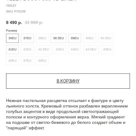
YEEZY
SKU:
FY5158
8 490
р.
11 990
р.
Размер
36EU
37EU
38EU
38.5EU
39EU
40EU
40.5EU
41EU
42EU
42.5EU
43EU
44EU
44.5EU
45EU
46EU
47EU
48EU
В КОРЗИНУ
Нежная пастельная расцветка отсылает к фактуре и цвету
льняного холста. Кремовый оттенок разбавлен вкраплением
голубых акцентов в виде продольной светоотражающей
полоски и контурного оформления верха. Мягкий градиент
на подошве от светло-бежевого до белого создает объем и
"парящий" эффект.