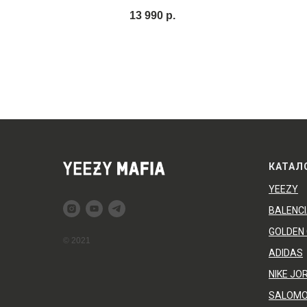
13 990
р.
КАТАЛ
YEEZY
BALENC
GOLDEN
© 2021
ADIDAS
NIKE JO
SALOM