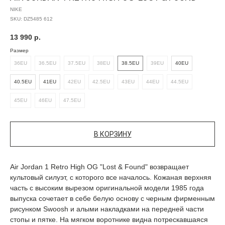
NIKE
SKU:
DZ5485 612
13 990
р.
Размер
36EU
36.5EU
37.5EU
38EU
38.5EU
39EU
40EU
40.5EU
41EU
42EU
42.5EU
43EU
44EU
44.5EU
45EU
46EU
47.5EU
В КОРЗИНУ
Air Jordan 1 Retro High OG "Lost & Found" возвращает
культовый силуэт, с которого все началось. Кожаная верхняя
часть с высоким вырезом оригинальной модели 1985 года
выпуска сочетает в себе белую основу с черным фирменным
рисунком Swoosh и алыми накладками на передней части
стопы и пятке. На мягком воротнике видна потрескавшаяся