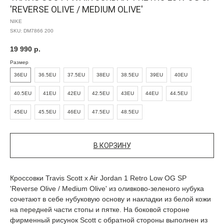
'REVERSE OLIVE / MEDIUM OLIVE'
NIKE
SKU:
DM7866 200
19 990
р.
Размер
36EU
36.5EU
37.5EU
38EU
38.5EU
39EU
40EU
40.5EU
41EU
42EU
42.5EU
43EU
44EU
44.5EU
45EU
45.5EU
46EU
47.5EU
48.5EU
В КОРЗИНУ
Кроссовки Travis Scott x Air Jordan 1 Retro Low OG SP
'Reverse Olive / Medium Olive' из оливково-зеленого нубука
сочетают в себе нубуковую основу и накладки из белой кожи
на передней части стопы и пятке. На боковой стороне
фирменный рисунок Scott с обратной стороны выполнен из