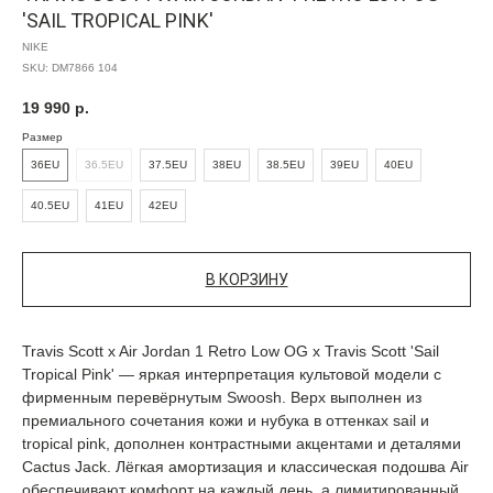
'SAIL TROPICAL PINK'
NIKE
SKU:
DM7866 104
19 990
р.
Размер
36EU
36.5EU
37.5EU
38EU
38.5EU
39EU
40EU
40.5EU
41EU
42EU
В КОРЗИНУ
Travis Scott x Air Jordan 1 Retro Low OG x Travis Scott 'Sail
Tropical Pink' — яркая интерпретация культовой модели с
фирменным перевёрнутым Swoosh. Верх выполнен из
премиального сочетания кожи и нубука в оттенках sail и
tropical pink, дополнен контрастными акцентами и деталями
Cactus Jack. Лёгкая амортизация и классическая подошва Air
обеспечивают комфорт на каждый день, а лимитированный