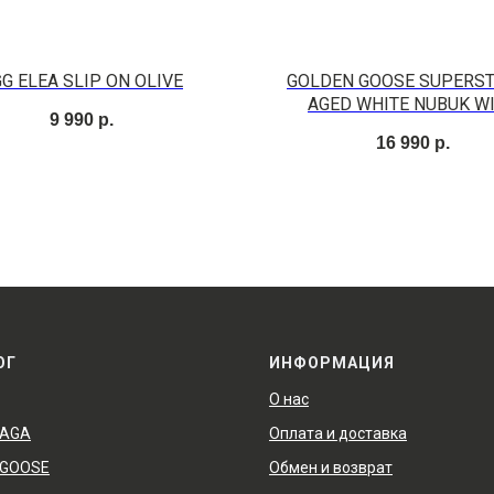
G ELEA SLIP ON OLIVE
GOLDEN GOOSE SUPERST
AGED WHITE NUBUK W
9 990
р.
SWAROVSKI CRYSTA
16 990
р.
ОГ
ИНФОРМАЦИЯ
О нас
IAGA
Оплата и доставка
 GOOSE
Обмен и возврат