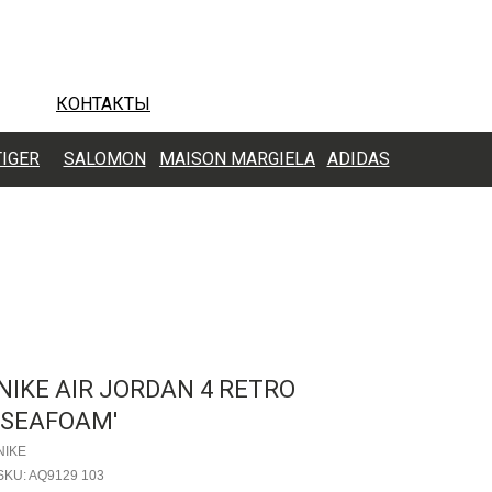
КОНТАКТЫ
TIGER
SALOMON
MAISON MARGIELA
ADIDAS
NIKE AIR JORDAN 4 RETRO
'SEAFOAM'
NIKE
SKU:
AQ9129 103