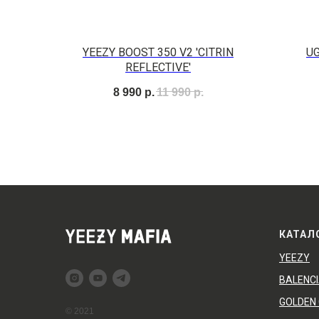
YEEZY BOOST 350 V2 'CITRIN
UG
REFLECTIVE'
8 990
р.
11 990
р.
КАТАЛ
YEEZY
BALENC
GOLDEN
© 2021