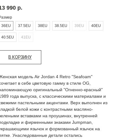
13 990
р.
Размер
36EU
37.5EU
38EU
38.5EU
39EU
40EU
40.5EU
41EU
В КОРЗИНУ
Женская модель Air Jordan 4 Retro "Seafoam"
сочетает в себе цветовую гамму в стиле OG,
напоминающую оригинальный "Огненно-красный"
1989 года выпуска, с классическими материалами и
свежими пастельными акцентами. Верх выполнен из
гладкой белой кожи с контрастными масляно-
зелеными вставками на проушинах, внутренней
подкладке и фирменными знаками Jumpman,
украшающими язычок и формованный язычок на
пятке. Унаследованные детали остались