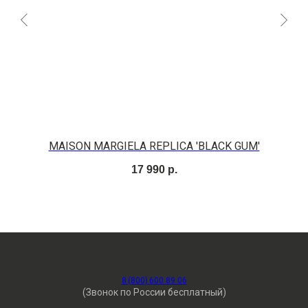
T
MAISON MARGIELA REPLICA 'BLACK GUM'
GO
17 990
р.
8 (800) 600 89 06
(Звонок по России бесплатный)