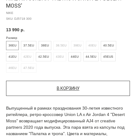
MOSS'
NIKE
SKU:
DJ5718 300
13 990
р.
Размер
36EU
37.5EU
38EU
38.5EU
39EU
40EU
40.5EU
41EU
42EU
42.5EU
43EU
44EU
44.5EU
45EUS
46EU
47.5EU
В КОРЗИНУ
Выпущенный в рамках празднования 30-летия известного
ритейлера, ретро-кроссовер Union LA x Air Jordan 4 "Desert
Moss" возвращает модифицированный AJ4 от creative
partners 2020 года выпуска. Эта пара взята из капсулы под
названием "Палатка и тропа". Цвета и материалы,