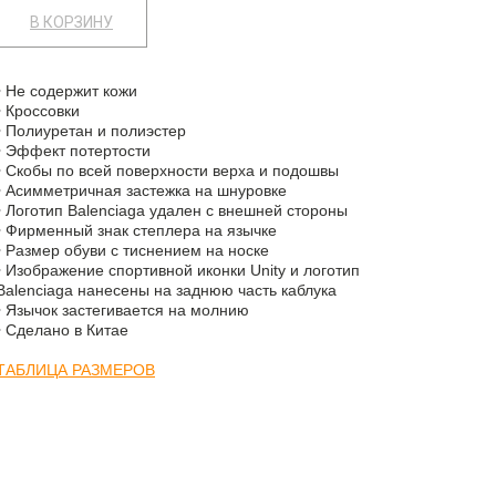
В КОРЗИНУ
• Не содержит кожи
• Кроссовки
• Полиуретан и полиэстер
• Эффект потертости
• Скобы по всей поверхности верха и подошвы
• Асимметричная застежка на шнуровке
• Логотип Balenciaga удален с внешней стороны
• Фирменный знак степлера на язычке
• Размер обуви с тиснением на носке
• Изображение спортивной иконки Unity и логотип
Balenciaga нанесены на заднюю часть каблука
• Язычок застегивается на молнию
• Сделано в Китае
ТАБЛИЦА РАЗМЕРОВ