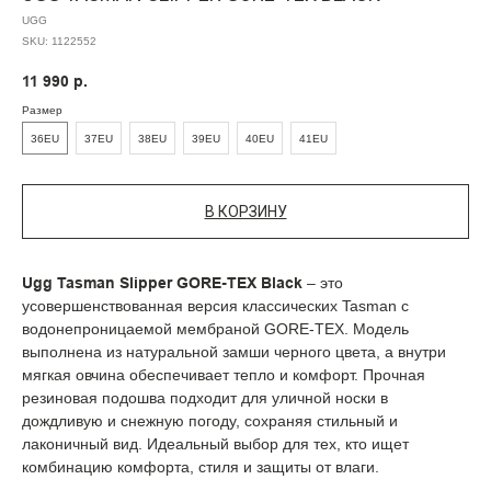
UGG
SKU:
1122552
11 990
р.
Размер
36EU
37EU
38EU
39EU
40EU
41EU
В КОРЗИНУ
Ugg Tasman Slipper GORE-TEX Black
– это
усовершенствованная версия классических Tasman с
водонепроницаемой мембраной GORE-TEX. Модель
выполнена из натуральной замши черного цвета, а внутри
мягкая овчина обеспечивает тепло и комфорт. Прочная
резиновая подошва подходит для уличной носки в
дождливую и снежную погоду, сохраняя стильный и
лаконичный вид. Идеальный выбор для тех, кто ищет
комбинацию комфорта, стиля и защиты от влаги.