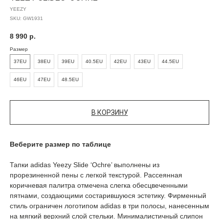
YEEZY
SKU:
GW1931
8 990
р.
Размер
37EU
38EU
39EU
40.5EU
42EU
43EU
44.5EU
46EU
47EU
48.5EU
В КОРЗИНУ
Веберите размер по таблице
Тапки adidas Yeezy Slide ‘Ochre’ выполнены из
прорезиненной пены с легкой текстурой. Рассеянная
коричневая палитра отмечена слегка обесцвеченными
пятнами, создающими состарившуюся эстетику. Фирменный
стиль ограничен логотипом adidas в три полосы, нанесенным
на мягкий верхний слой стельки. Минималистичный слипон