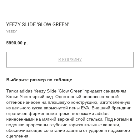
YEEZY SLIDE 'GLOW GREEN'
YEEZY
5990,00
р.
В КОРЗИНУ
Выберите размер по таблице
Тапки adidas Yeezy Slide ‘Glow Green’ придают сандалиям
Канье Уэста яркий вид. Однотонный неоново-зеленый
оттенок нанесен на плюшевую конструкцию, изготовленную
из цельного куска впрыснутой пены EVA. Внешний брендинг
ограничен фирменными тремя полосками adidas’
нанесенными на мягкий верхний слой стельки. Под ногами в
подошве прорезаны глубокие горизонтальные канавки,
обеспечивающие сочетание защиты от ударов и надежного
сцепления.