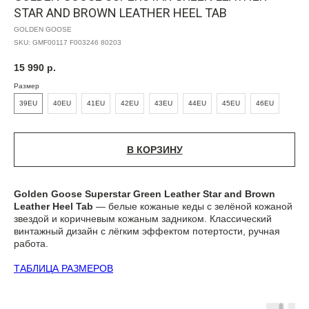
STAR AND BROWN LEATHER HEEL TAB
GOLDEN GOOSE
SKU:
GMF00117 F003246 80203
15 990
р.
Размер
39EU
40EU
41EU
42EU
43EU
44EU
45EU
46EU
В КОРЗИНУ
Golden Goose Superstar Green Leather Star and Brown
Leather Heel Tab
— белые кожаные кеды с зелёной кожаной
звездой и коричневым кожаным задником. Классический
винтажный дизайн с лёгким эффектом потертости, ручная
работа.
ТАБЛИЦА РАЗМЕРОВ