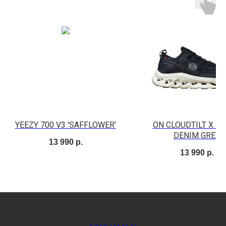
YEEZY 700 V3 'SAFFLOWER'
ON CLOUDTILT X L
DENIM GREY
13 990
р.
13 990
р.