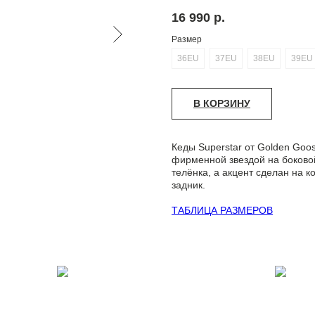
16 990
р.
Размер
36EU
37EU
38EU
39EU
В КОРЗИНУ
Кеды Superstar от Golden Go
фирменной звездой на боковой
телёнка, а акцент сделан на 
задник.
ТАБЛИЦА РАЗМЕРОВ