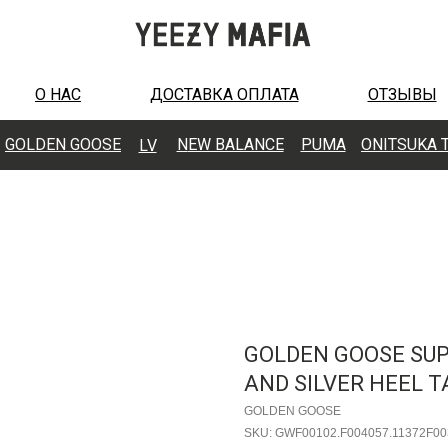
О НАС
ДОСТАВКА ОПЛАТА
ОТЗЫВЫ
GOLDEN GOOSE
N
EW BALANCE
PUMA
ONITSUKA 
LV
GOLDEN GOOSE SUP
AND SILVER HEEL T
GOLDEN GOOSE
SKU:
GWF00102.F004057.11372F00