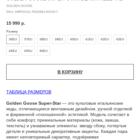
GOLDEN GOOSE
SKU:
GMF00101.F003984.90100-7
15 990
р.
Размер
36EU
37EU
38EU
39EU
40EU
41EU
42EU
43EU
44EU
45EU
46EU
В КОРЗИНУ
ТАБЛИЦА РАЗМЕРОВ
Golden Goose Super-Star
— это культовые итальянские
кеды, отличающиеся винтажным дизайном, ручной отделкой
и фирменной «поношенной» эстетикой. Модель сочетает в
себе комфорт, премиальные материалы (кожа, замша,
текстиль) и узнаваемые элементы: звезду сбоку, потертые
детали и уникальные декоративные акценты. Каждая пара
имеет неповторимый характер, подчёркивая