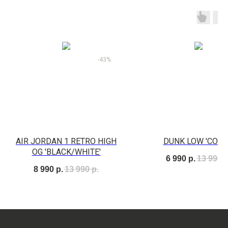
-43%
AIR JORDAN 1 RETRO HIGH
DUNK LOW 'COAS
OG 'BLACK/WHITE'
6 990
р.
13 990
р
8 990
р.
13 990
р.