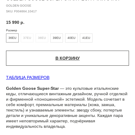
GOLDEN GOOSE
SKU:
F004664.10417
15 990
р.
Размер
36EU
37EU
38EU
39EU
40EU
41EU
В КОРЗИНУ
ТАБЛИЦА РАЗМЕРОВ
Golden Goose Super-Star
— это культовые итальянские
кеды, отличающиеся винтажным дизайном, ручной отделкой
и фирменной «поношенной» эстетикой. Модель сочетает в
себе комфорт, премиальные материалы (кожа, замша,
текстиль) и узнаваемые элементы: звезду сбоку, потертые
детали и уникальные декоративные акценты. Каждая пара
имеет неповторимый характер, подчёркивая
индивидуальность владельца.