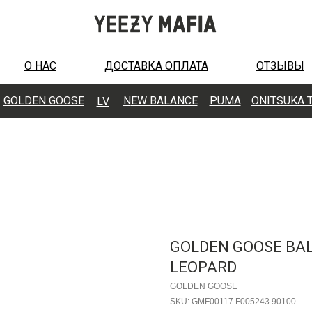
О НАС
ДОСТАВКА ОПЛАТА
ОТЗЫВЫ
GOLDEN GOOSE
N
EW BALANCE
PUMA
ONITSUKA 
LV
GOLDEN GOOSE BAL
LEOPARD
GOLDEN GOOSE
SKU:
GMF00117.F005243.90100