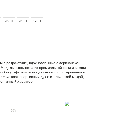
40EU
41EU
42EU
ы в ретро-стиле, вдохновлённые американской
. Модель выполнена из премиальной кожи и замши,
 сбоку, эффектом искусственного состаривания и
ar сочетают спортивный дух с итальянской модой,
тентичный характер.
-50%